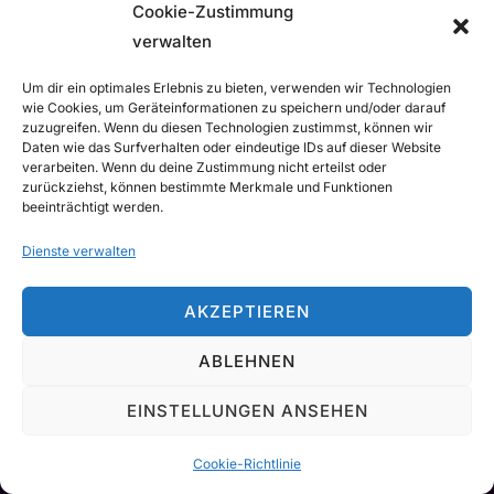
Cookie-Zustimmung
Impressum
Datenschutz
verwalten
Widerrufsbelehrung
Cookie-Richtlinie (EU)
Um dir ein optimales Erlebnis zu bieten, verwenden wir Technologien
wie Cookies, um Geräteinformationen zu speichern und/oder darauf
EU Kündigungsbutton
zuzugreifen. Wenn du diesen Technologien zustimmst, können wir
Daten wie das Surfverhalten oder eindeutige IDs auf dieser Website
verarbeiten. Wenn du deine Zustimmung nicht erteilst oder
zurückziehst, können bestimmte Merkmale und Funktionen
beeinträchtigt werden.
Datenschutzerklärung
Copyright © 2026 PURPLE STORM Deep Purple
Dienste verwalten
Tributeband
von
AKZEPTIEREN
ABLEHNEN
EINSTELLUNGEN ANSEHEN
Cookie-Richtlinie