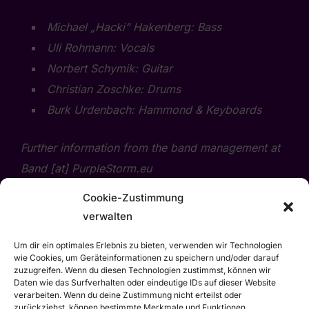
Michael „Hacki“ Hakenberg: Bass
Uli Rohmann: Vocals
Norbert Schymik: Guitar
Christian Zoschke: Drums
Burk Urdenbach: Hammond & Keyboards
Further information from the band management at
Band [at] PurpleStorm.eu
Cookie-Zustimmung
verwalten
Kontakt
Um dir ein optimales Erlebnis zu bieten, verwenden wir Technologien
Impressum
wie Cookies, um Geräteinformationen zu speichern und/oder darauf
zuzugreifen. Wenn du diesen Technologien zustimmst, können wir
Datenschutz
Daten wie das Surfverhalten oder eindeutige IDs auf dieser Website
Widerrufsbelehrung
verarbeiten. Wenn du deine Zustimmung nicht erteilst oder
Cookie-Richtlinie (EU)
zurückziehst, können bestimmte Merkmale und Funktionen