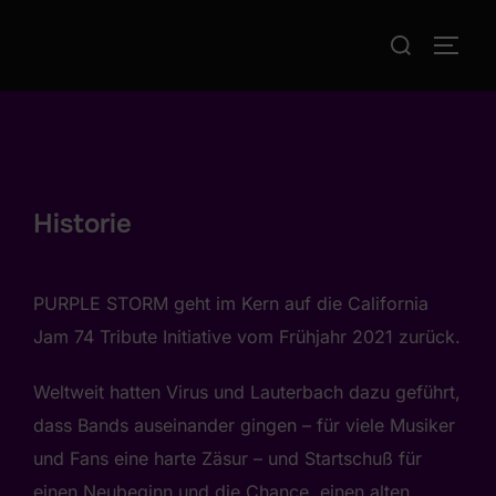
PURPLE STORM - Deep Purple Tributeband führend in
Suchen
Sound und Show
SEIT
nach:
Zum
Inhalt
springen
Historie
PURPLE STORM geht im Kern
auf die California
Jam 74 Tribute Initiative vom Frühjahr 2021 zurück.
Weltweit hatten Virus und Lauterbach dazu geführt,
dass Bands auseinander gingen – für viele Musiker
und Fans eine harte Zäsur – und Startschuß für
einen Neubeginn und die Chance, einen alten