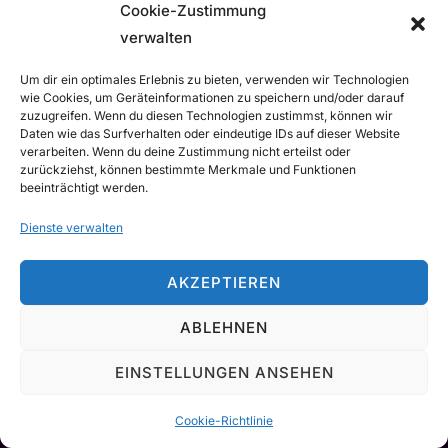
Cookie-Zustimmung
Impressum
verwalten
Datenschutz
Widerrufsbelehrung
Um dir ein optimales Erlebnis zu bieten, verwenden wir Technologien
Cookie-Richtlinie (EU)
wie Cookies, um Geräteinformationen zu speichern und/oder darauf
EU Kündigungsbutton
zuzugreifen. Wenn du diesen Technologien zustimmst, können wir
Daten wie das Surfverhalten oder eindeutige IDs auf dieser Website
verarbeiten. Wenn du deine Zustimmung nicht erteilst oder
zurückziehst, können bestimmte Merkmale und Funktionen
beeinträchtigt werden.
Datenschutzerklärung
Copyright © 2026 PURPLE STORM Deep Purple
Dienste verwalten
Tributeband
von
AKZEPTIEREN
ABLEHNEN
EINSTELLUNGEN ANSEHEN
Cookie-Richtlinie